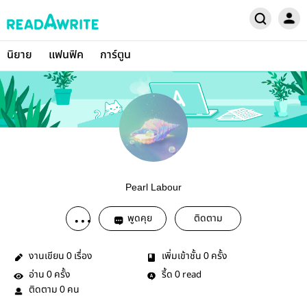
นิยาย
แฟนฟิค
การ์ตูน
Pearl Labour
พูดคุย
ติดตาม
งานเขียน
เรื่อง
เพิ่มเข้าชั้น
ครั้ง
0
0
อ่าน
ครั้ง
รี้ด
read
0
0
ติดตาม
คน
0