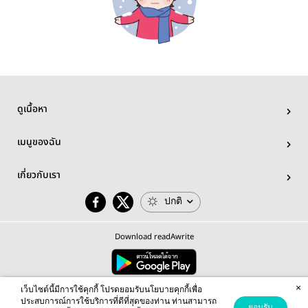
ดูเนื้อหา
เมนูของฉัน
เกี่ยวกับเรา
ปกติ
Download readAwrite
×
© 2026 readAwrite.com by MEB Corporation Public Company Limited
เว็บไซต์นี้มีการใช้คุกกี้ โปรดยอมรับนโยบายคุกกี้เพื่อ
This site is protected by reCAPTCHA and the Google
Privacy Policy
and
Terms of Service
apply.
ประสบการณ์การใช้บริการที่ดีที่สุดของท่าน ท่านสามารถ
ยอมรับ