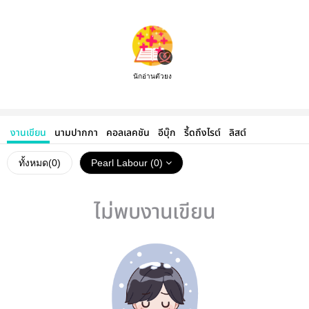
นักอ่านตัวยง
งานเขียน
นามปากกา
คอลเลคชัน
อีบุ๊ก
รี้ดถึงไรต์
ลิสต์
ทั้งหมด(
0
)
Pearl Labour (0)
ไม่พบงานเขียน