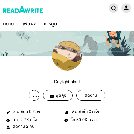
นิยาย
แฟนฟิค
การ์ตูน
Daylight plant
พูดคุย
ติดตาม
งานเขียน
เรื่อง
เพิ่มเข้าชั้น
ครั้ง
0
0
อ่าน
ครั้ง
รี้ด
read
2.7K
50.0K
ติดตาม
คน
2