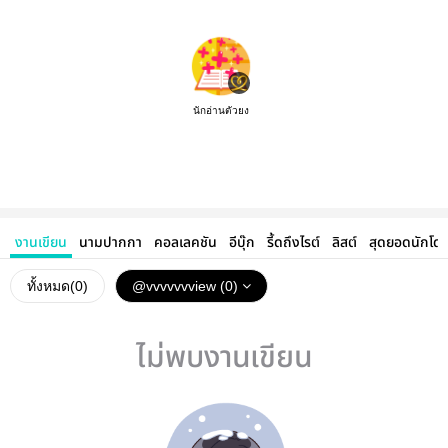
นักอ่านตัวยง
งานเขียน
นามปากกา
คอลเลคชัน
อีบุ๊ก
รี้ดถึงไรต์
ลิสต์
สุดยอดนักโด
ทั้งหมด(
0
)
@vvvvvvview (0)
ไม่พบงานเขียน