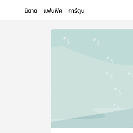
นิยาย
แฟนฟิค
การ์ตูน