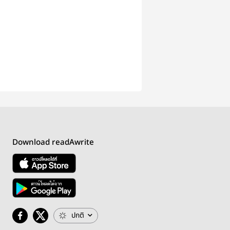
Download readAwrite
ปกติ