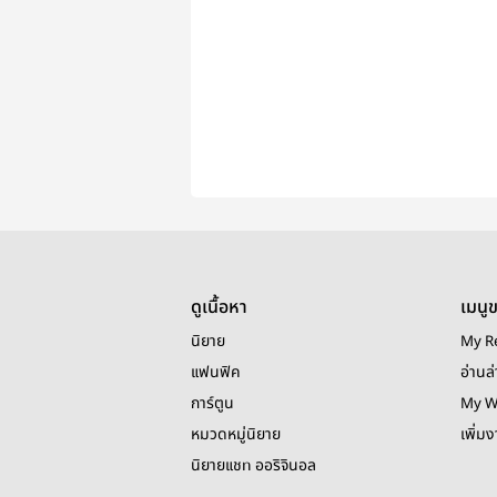
ดูเนื้อหา
เมนู
นิยาย
My R
แฟนฟิค
อ่านล่
การ์ตูน
My W
หมวดหมู่นิยาย
เพิ่ม
นิยายแชท ออริจินอล