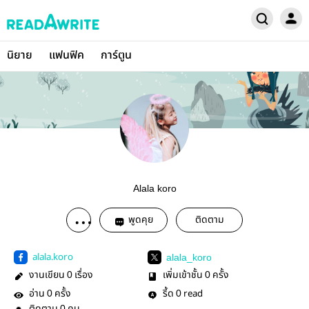
นิยาย
แฟนฟิค
การ์ตูน
Alala koro
พูดคุย
ติดตาม
alala.koro
alala_koro
งานเขียน
เรื่อง
เพิ่มเข้าชั้น
ครั้ง
0
0
อ่าน
ครั้ง
รี้ด
read
0
0
0