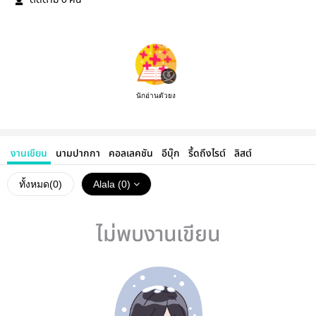
ติดตาม
คน
นักอ่านตัวยง
งานเขียน
นามปากกา
คอลเลคชัน
อีบุ๊ก
รี้ดถึงไรต์
ลิสต์
ทั้งหมด(
0
)
Alala (0)
ไม่พบงานเขียน