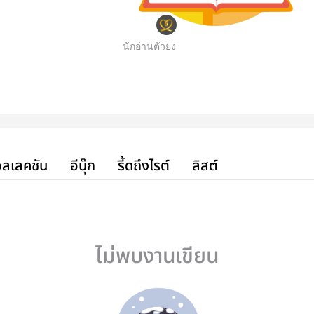
นักอ่านตัวยง
ลเลคชัน
อีบุ๊ก
รี้ดถึงไรต์
ลิสต์
ไม่พบงานเขียน