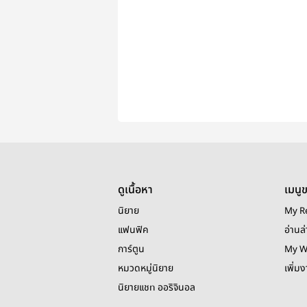
ดูเนื้อหา
เมนู
นิยาย
My R
แฟนฟิค
อ่านล่
การ์ตูน
My W
หมวดหมู่นิยาย
เพิ่ม
นิยายแชท ออริจินอล