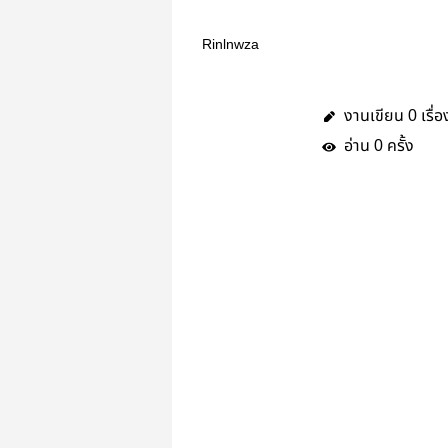
Rinlnwza
งานเขียน
เรื่อ
0
อ่าน
ครั้ง
0