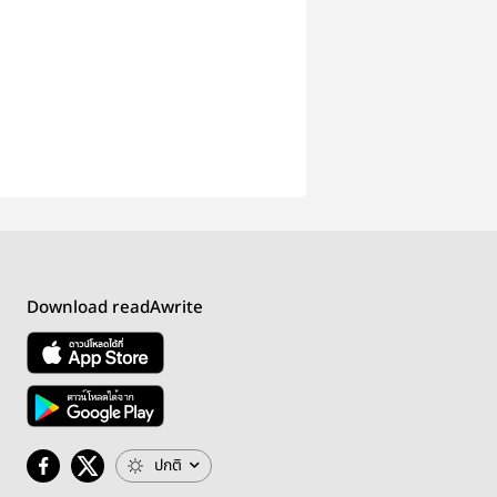
Download readAwrite
ปกติ