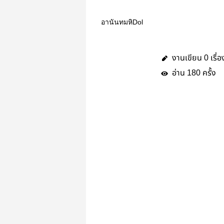
อานันทมหิDol
งานเขียน
เรื่อ
0
อ่าน
ครั้ง
180