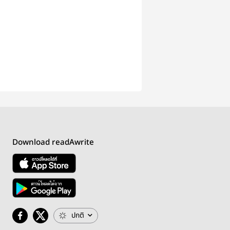
Download readAwrite
ปกติ