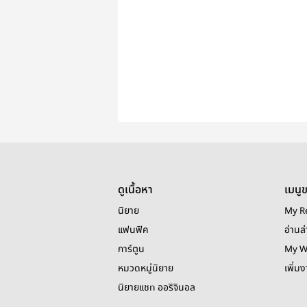
ดูเนื้อหา
เมนู
นิยาย
My R
แฟนฟิค
อ่านล่
การ์ตูน
My W
หมวดหมู่นิยาย
เพิ่ม
นิยายแชท ออริจินอล