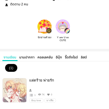
ติดตาม
คน
2
นักอ่านตัวยง
Y are U so
CUTE
งานเขียน
นามปากกา
คอลเลคชัน
อีบุ๊ก
รี้ดถึงไรต์
ลิสต์
(1)
แฝดร้าย พ่ายรัก
7K
0
1
Boy love
มาเฟีย