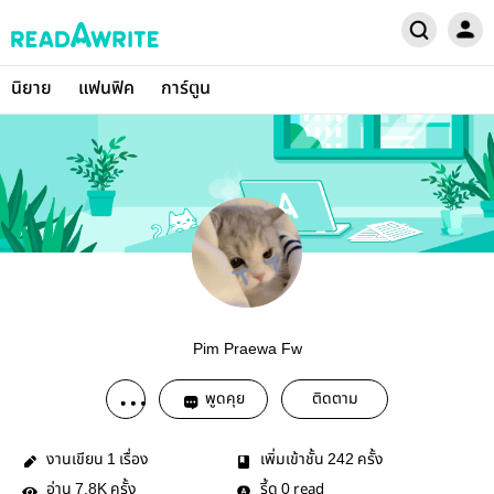
นิยาย
แฟนฟิค
การ์ตูน
Pim Praewa Fw
พูดคุย
ติดตาม
งานเขียน
เรื่อง
เพิ่มเข้าชั้น
ครั้ง
1
242
อ่าน
ครั้ง
รี้ด
read
7.8K
0