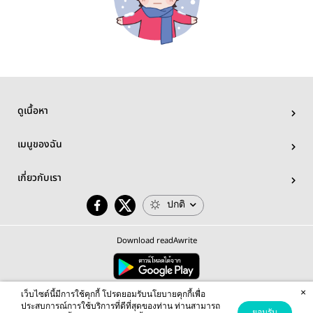
ดูเนื้อหา
เมนูของฉัน
เกี่ยวกับเรา
ปกติ
Download readAwrite
×
© 2026 readAwrite.com by MEB Corporation Public Company Limited
เว็บไซต์นี้มีการใช้คุกกี้ โปรดยอมรับนโยบายคุกกี้เพื่อ
This site is protected by reCAPTCHA and the Google
Privacy Policy
and
Terms of Service
apply.
ประสบการณ์การใช้บริการที่ดีที่สุดของท่าน ท่านสามารถ
ยอมรับ