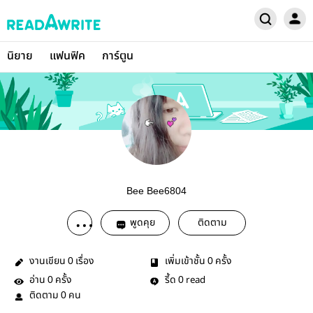
นิยาย
แฟนฟิค
การ์ตูน
Bee Bee6804
พูดคุย
ติดตาม
งานเขียน
เรื่อง
เพิ่มเข้าชั้น
ครั้ง
0
0
อ่าน
ครั้ง
รี้ด
read
0
0
ติดตาม
คน
0