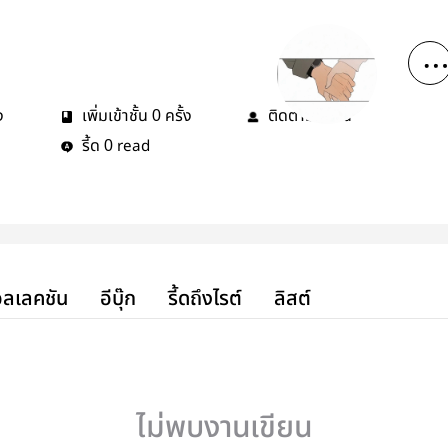
ง
เพิ่มเข้าชั้น
ครั้ง
ติดตาม
คน
0
0
รี้ด
read
0
ลเลคชัน
อีบุ๊ก
รี้ดถึงไรต์
ลิสต์
ไม่พบงานเขียน