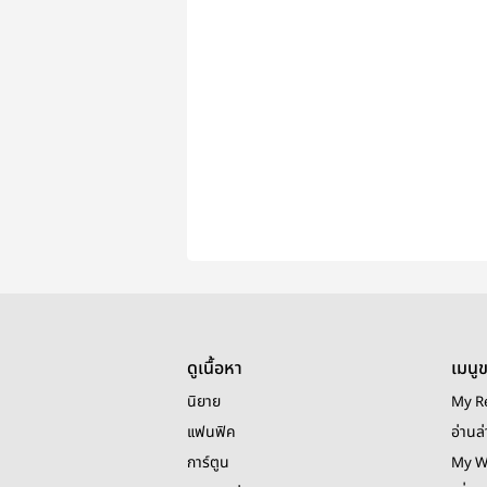
ดูเนื้อหา
เมนู
นิยาย
My R
แฟนฟิค
อ่านล่
การ์ตูน
My W