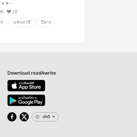
~★ ●﹃ ● ★~
3K
18
ร์
แฟนตาซี
ปีศาจ
สงคราม
ระหลาด
Download readAwrite
ปกติ