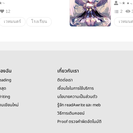
 ● ★~
12
2
เวทมนตร์
โรงเรียน
เวทมนต
เกมออนไลน์
ผจญภัย
สัตว์ป
ของฉัน
เกี่ยวกับเรา
eading
ติดต่อเรา
าสุด
เงื่อนไขในการใช้บริการ
riting
นโยบายความเป็นส่วนตัว
งานเขียนใหม่
รู้จัก readAwrite และ meb
วิธีการเติมคอยน์
Proof ตรวจคำผิดอัตโนมัติ