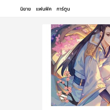
นิยาย
แฟนฟิค
การ์ตูน