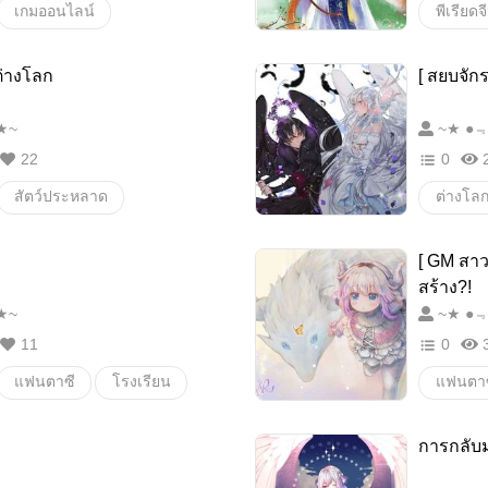
เกมออนไลน์
เวทมนตร์
โรงเรียน
โรแมนต
ต่างโลก
[ สยบจักร
ผจญภัย
นางเอกซื
 ● ★~
22
0
สัตว์ประหลาด
ต่างโล
เวทมนตร์
ปีศาจ
โรงเรีย
[ GM สาว
สงคราม
ผจญภัย
สงครา
สร้าง?!
 ● ★~
11
0
แฟนตาซี
โรงเรียน
แฟนตาซ
ปีศาจ
สงคราม
เวทมนต
การกลับม
ผจญภัย