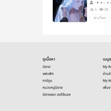
~★ ●﹃
1
2K
ต่างโลก
ผจญภัย
แฟนตาซี
ดูเนื้อหา
เมนู
นิยาย
My R
แฟนฟิค
อ่านล่
การ์ตูน
My W
หมวดหมู่นิยาย
เพิ่ม
นิยายแชท ออริจินอล