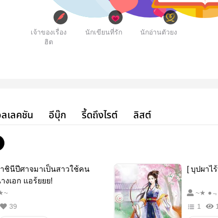
เจ้าของเรื่อง
นักเขียนที่รัก
นักอ่านตัวยง
ฮิต
ลเลคชัน
อีบุ๊ก
รี้ดถึงไรต์
ลิสต์
ชินีปีศาจมาเป็นสาวใช้คน
[ บุปผาไร้
างเอก แอร้ยยย!
 ● ★~
39
1