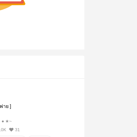
พ่าย ]
~★ ●﹃ ● ★~
10K
31