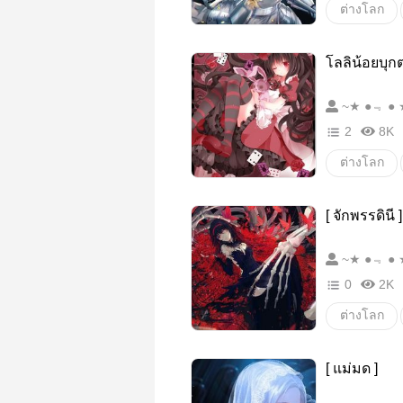
ต่างโลก
แฟนตาซี
โลลิน้อยบุก
สงคราม
~★ ●﹃
2
8K
ต่างโลก
แฟนตาซี
[ จักพรรดินี ]
โรงเรียน
~★ ●﹃
0
2K
ต่างโลก
เวทมนตร์
[ แม่มด ]
ผจญภัย