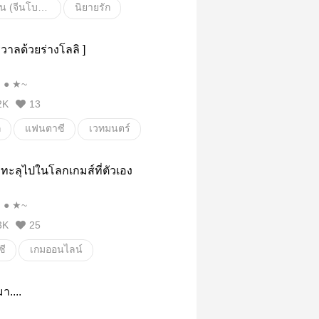
พีเรียดจีน (จีนโบราณ)
นิยายรัก
ิก
ฮาเร็ม
สงคราม
วาลด้วยร่างโลลิ ]
้อบื้อ
พระเอกหน้าตาย
~★ ●﹃ ● ★~
2K
13
ก
แฟนตาซี
เวทมนตร์
น
ปีศาจ
ผจญภัย
ทะลุไปในโลกเกมส์ที่ตัวเอง
ม
สัตว์ประหลาด
~★ ●﹃ ● ★~
3K
25
ี
เกมออนไลน์
ร์
โรงเรียน
สงคราม
า....