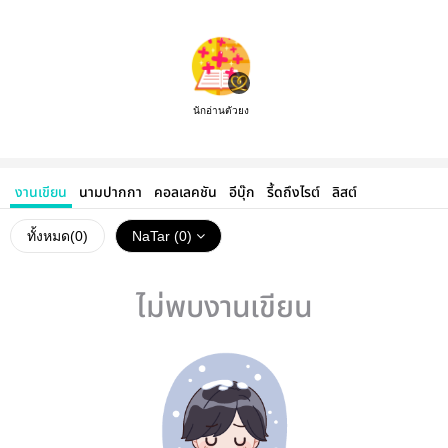
นักอ่านตัวยง
งานเขียน
นามปากกา
คอลเลคชัน
อีบุ๊ก
รี้ดถึงไรต์
ลิสต์
ทั้งหมด(
0
)
NaTar (0)
ไม่พบงานเขียน