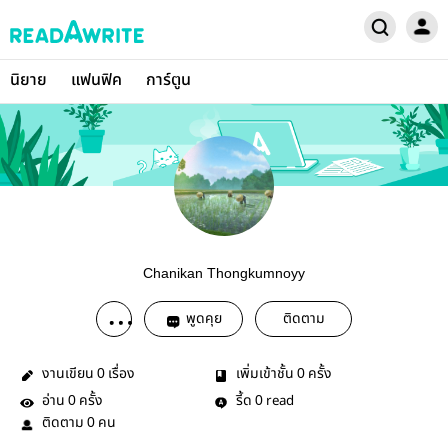
นิยาย
แฟนฟิค
การ์ตูน
Chanikan Thongkumnoyy
พูดคุย
ติดตาม
งานเขียน
เรื่อง
เพิ่มเข้าชั้น
ครั้ง
0
0
อ่าน
ครั้ง
รี้ด
read
0
0
ติดตาม
คน
0