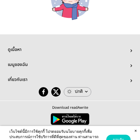
ดูเนื้อหา
เมนูของฉัน
เกี่ยวกับเรา
ปกติ
Download readAwrite
×
© 2026 readAwrite.com by MEB Corporation Public Company Limited
เว็บไซต์นี้มีการใช้คุกกี้ โปรดยอมรับนโยบายคุกกี้เพื่อ
This site is protected by reCAPTCHA and the Google
Privacy Policy
and
Terms of Service
apply.
ประสบการณ์การใช้บริการที่ดีที่สุดของท่าน ท่านสามารถ
ยอมรับ