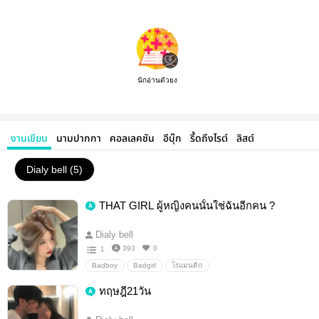
นักอ่านตัวยง
งานเขียน
นามปากกา
คอลเลคชัน
อีบุ๊ก
รี้ดถึงไรต์
ลิสต์
Dialy bell (5)
THAT GIRL ผู้หญิงคนนั้นใช่ฉันอีกคน ?
Dialy bell
393
0
1
Badboy
Badgirl
โรแมนติก
ทฤษฎี21วัน