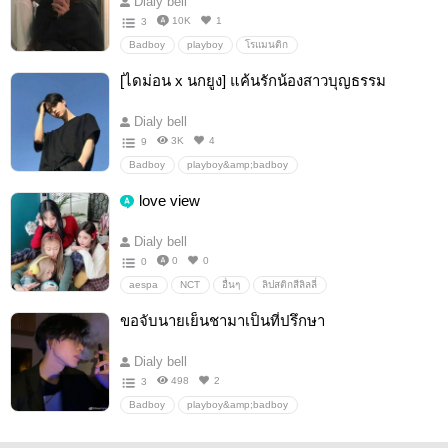
Dialy bell
10K
1
3
Badboy
playboy
โรแมนติก
[ไดม่อน x นกยูง] แค้นรักน้องสาวบุญธรรม
Dialy bell
3K
4
9
Badboy
playboy&amp;badboy
love view
Dialy bell
0
0
0
aespa
NCT
อื่นๆ
ลิปสติกสีลิลลี่
ขอจับนายเย็นชามาเป็นที่ปรึกษา
Dialy bell
498
2
3
Badboy
playboy&amp;badboy