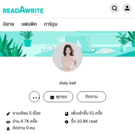
นิยาย
แฟนฟิค
การ์ตูน
dialy bell
พูดคุย
ติดตาม
งานเขียน
เรื่อง
เพิ่มเข้าชั้น
ครั้ง
5
51
อ่าน
ครั้ง
รี้ด
read
4.7K
10.8K
ติดตาม
คน
0