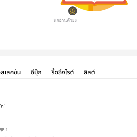
นักอ่านตัวยง
ลเลคชัน
อีบุ๊ก
รี้ดถึงไรต์
ลิสต์
ัก'
1