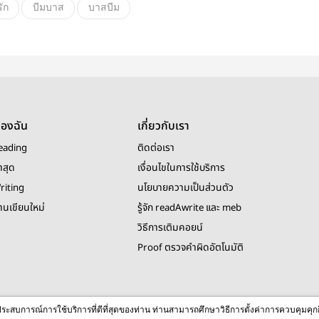
รัก
บีมบาส
บาสบีม
ส
ของฉัน
เกี่ยวกับเรา
eading
ติดต่อเรา
าสุด
เงื่อนไขในการใช้บริการ
riting
นโยบายความเป็นส่วนตัว
งานเขียนใหม่
รู้จัก readAwrite และ meb
วิธีการเติมคอยน์
Proof ตรวจคำผิดอัตโนมัติ
© 2026 readAwrite.com by MEB Corporation Public Company Limited
ื่อประสบการณ์การใช้บริการที่ดีที่สุดของท่าน ท่านสามารถศึกษาวิธีการตั้งค่าการควบคุมคุก
This site is protected by reCAPTCHA and the Google
Privacy Policy
and
Terms of Service
apply.