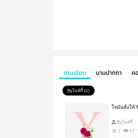
งานเขียน
นามปากกา
คอ
Byไนท์กี้ (1)
ใจมันสั่งให้'ร
Byไนท์กี้
1
17