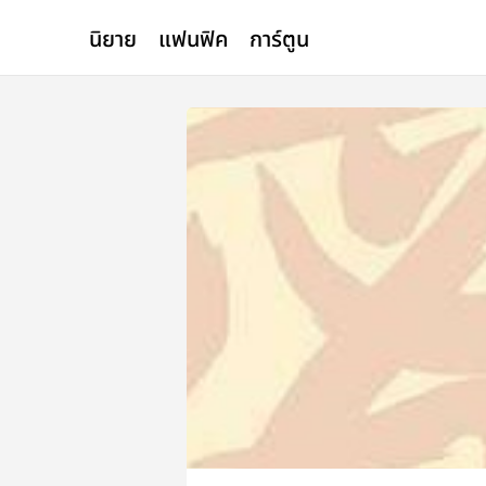
นิยาย
แฟนฟิค
การ์ตูน