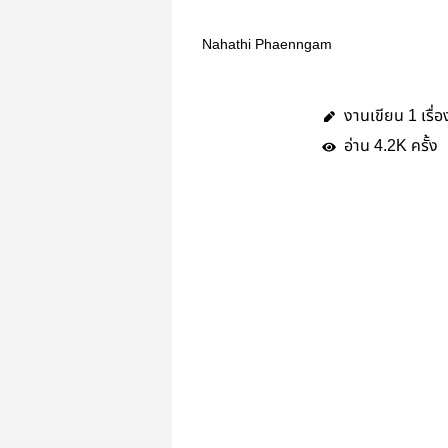
Nahathi Phaenngam
งานเขียน
เรื่อ
1
อ่าน
ครั้ง
4.2K