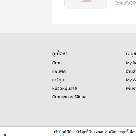
ใจมันสั่งให้
บีม
บา
ดูเนื้อหา
เมนู
นิยาย
My R
แฟนฟิค
อ่านล่
การ์ตูน
My W
หมวดหมู่นิยาย
เพิ่ม
นิยายแชท ออริจินอล
เว็บไซต์นี้มีการใช้คุกกี้ โปรดยอมรับนโยบายคุกกี้เพ
×