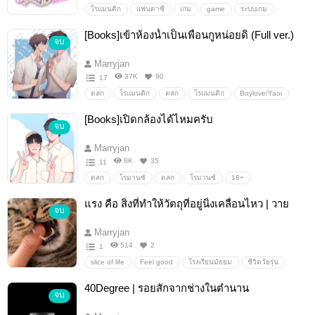
โรแมนติก
แฟนตาซี
เกม
game
ระบบเกม
Online
mmorpg
เพื่อนออนไลน์
ออนไลน์
[Books]เข้าห้องน้ำเป็นเพื่อนกูหน่อยดิ (Full ver.)
จบ
พนักงานออฟฟิศ
พนักงานบริษัท
พนักงานเงินเดือน
บริษัท
onlinefriends
Marryjan
37K
90
17
ตลก
โรแมนติก
ตลก
โรแมนติก
Boylove/Yaoi
18+
นิยายรัก
นิยายวาย
นิยายy
[Books]เปิดกล้องได้ไหมครับ
จบ
นวินระบายลูกไม้
Marryjan
8K
35
11
ตลก
โรมานซ์
ตลก
โรมานซ์
18+
Boylove/Yaoi
นิยายรัก
นิยายวาย
นิยายโรแมนติก
แรง คือ สิ่งที่ทำให้วัตถุที่อยู่นิ่งเคลื่อนไหว | วาย
จบ
Erotic
โจ้สัปดน
ดราม่า
Marryjan
514
2
1
slice of life
Feel good
โรงเรียนมัธยม
ชีวิตวัยรุ่น
ปัญหาวัยรุ่น
การใช้ความรุนแรง
40Degree | รอยสักจากช่างในตำนาน
จบ