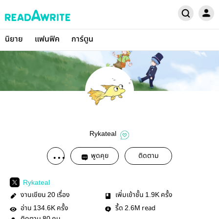
นิยาย
แฟนฟิค
การ์ตูน
Rykateal
พูดคุย
ติดตาม
Rykateal
งานเขียน
เรื่อง
เพิ่มเข้าชั้น
ครั้ง
20
1.9K
อ่าน
ครั้ง
รี้ด
read
134.6K
2.6M
80