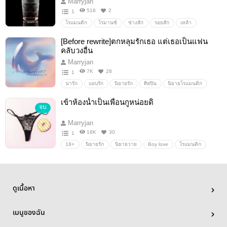
Marryjan
518
2
1
โรแมนติก
โรมานซ์
ช่างสัก
รอยสัก
เหล้า
[Before rewrite]ตกหลุมรักเธอ แต่เธอเป็นแฟน
คลับวงอื่น
Marryjan
7K
28
1
น่ารัก
แอบรัก
นิยายรัก
ศิลปิน
นิยายโรแมนติก
โรแมนติก
ความรัก
ซุปตาร์
รักวัยรุ่น
ดารา
เข้าห้องน้ำเป็นเพื่อนกูหน่อยดิ
จบ
แฟนคลับ
ไอดอล
วงการบันเทิง
ซูเปอร์สตาร์
วงไอดอล
feelgood
นิยายรักวัยรุ่น
Marryjan
18K
30
1
18+
นิยายรัก
นิยายวาย
Boy love
โรแมนติก
ดูเนื้อหา
เมนูของฉัน