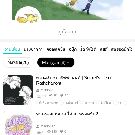
ดูทั้งหมด
งานเขียน
นามปากกา
คอลเลคชัน
อีบุ๊ก
รี้ดถึงไรต์
ลิสต์
สุดยอดนักโด
ทั้งหมด(
20
)
Marryjan (8)
ความลับของรัชชานนท์ | Secret’s life of
Rathchanont
Marryjan
3K
10
21
ลึกลับ (mystery)
แฟนตาซี
ฆาตกร
นักเรียน
ตลก
สยองขวัญ
ยันเดเระ
ปริศนา
ลึกลับ
ปีศาจ
ท่านรองเล่นเกมนี้ด้วยเหรอครับ?
สัตว์ประหลาด
เวทมนตร์
ผจญภัย
โรคจิต
นิยายแฟนตาซี
Marryjan
330
0
8