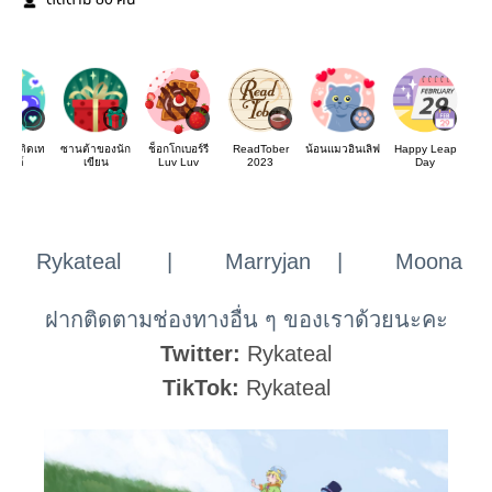
ติดตาม
คน
แชทติดเท
ซานต้าของนัก
ช็อกโกเบอร์รี
ReadTober
น้อนแมวอินเลิฟ
Happy Leap
รนด์
เขียน
Luv Luv
2023
Day
Rykateal | Marryjan | Moona
ฝากติดตามช่องทางอื่น ๆ ของเราด้วยนะคะ
Twitter:
Rykateal
TikTok:
Rykateal