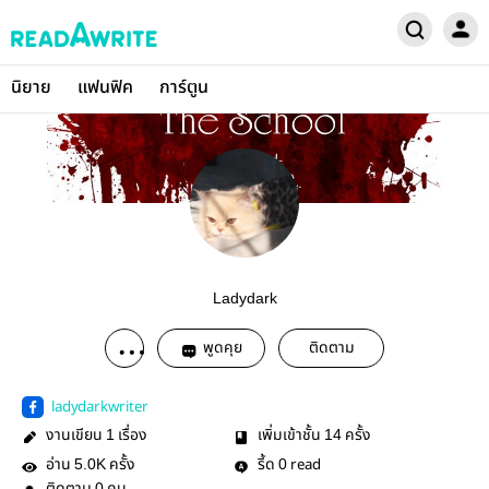
นิยาย
แฟนฟิค
การ์ตูน
Ladydark
พูดคุย
ติดตาม
ladydarkwriter
งานเขียน
เรื่อง
เพิ่มเข้าชั้น
ครั้ง
1
14
อ่าน
ครั้ง
รี้ด
read
5.0K
0
0