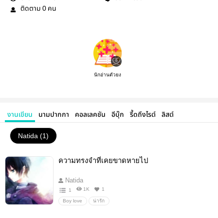
ติดตาม
คน
0
นักอ่านตัวยง
งานเขียน
นามปากกา
คอลเลคชัน
อีบุ๊ก
รี้ดถึงไรต์
ลิสต์
Natida (1)
ความทรงจำที่เคยขาดหายไป
Natida
1K
1
1
Boy love
น่ารัก