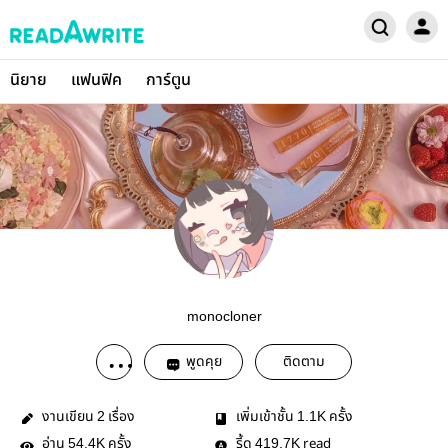
นิยาย
แฟนฟิค
การ์ตูน
monocloner
พูดคุย
ติดตาม
งานเขียน
เรื่อง
เพิ่มเข้าชั้น
ครั้ง
2
1.1K
อ่าน
ครั้ง
รี้ด
read
54.4K
419.7K