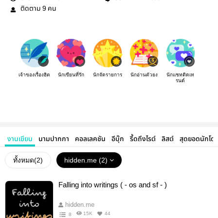
ติดตาม
คน
9
เจ้าของเรื่องฮิต
นักเขียนที่รัก
นักจัดรายการ
นักอ่านตัวยง
นักแชทติดเท
รนด์
งานเขียน
นามปากกา
คอลเลคชัน
อีบุ๊ก
รี้ดถึงไรต์
ลิสต์
สุดยอดนักโด
ทั้งหมด(
2
)
hidden.me (2)
Falling into writings ( - os and sf - )
hidden.me
15K
44
8