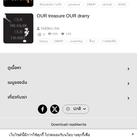
ห้องแห่งความรัก
johnlock
DMHP
เอกเบส
8059
LucKae
Superbat
deadbydaylight
#DBHfanfiction
OUR treasure OUR drarry
hidden.me
29K
199
8
Drarry
DMHP
ourdmhp
อื่นๆ
วายสเตชั่น
ดูเนื้อหา
เมนูของฉัน
เกี่ยวกับเรา
ปกติ
Download readAwrite
×
เว็บไซต์นี้มีการใช้คุกกี้ โปรดยอมรับนโยบายคุกกี้เพื่อ