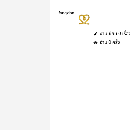
fangxinn.
งานเขียน
เรื่อ
0
อ่าน
ครั้ง
0