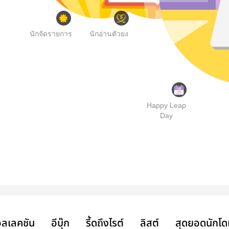
นักจัดรายการ
นักอ่านตัวยง
Happy Leap
Day
ลเลคชัน
อีบุ๊ก
รี้ดถึงไรต์
ลิสต์
สุดยอดนักโด