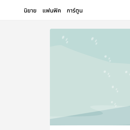
นิยาย
แฟนฟิค
การ์ตูน