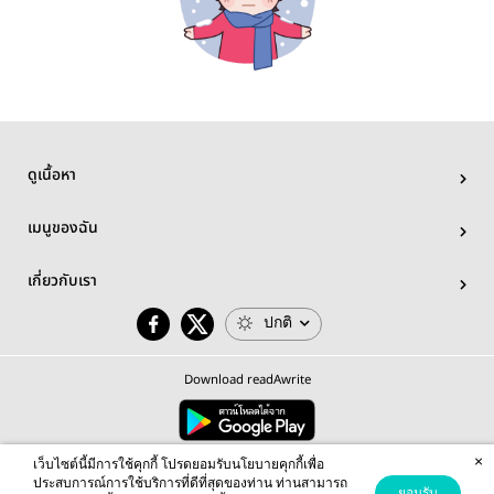
ดูเนื้อหา
เมนูของฉัน
เกี่ยวกับเรา
ปกติ
Download readAwrite
×
© 2026 readAwrite.com by MEB Corporation Public Company Limited
เว็บไซต์นี้มีการใช้คุกกี้ โปรดยอมรับนโยบายคุกกี้เพื่อ
This site is protected by reCAPTCHA and the Google
Privacy Policy
and
Terms of Service
apply.
ประสบการณ์การใช้บริการที่ดีที่สุดของท่าน ท่านสามารถ
ยอมรับ