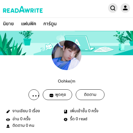
นิยาย
แฟนฟิค
การ์ตูน
Oohke(m
พูดคุย
ติดตาม
งานเขียน
เรื่อง
เพิ่มเข้าชั้น
ครั้ง
0
0
อ่าน
ครั้ง
รี้ด
read
0
0
ติดตาม
คน
0