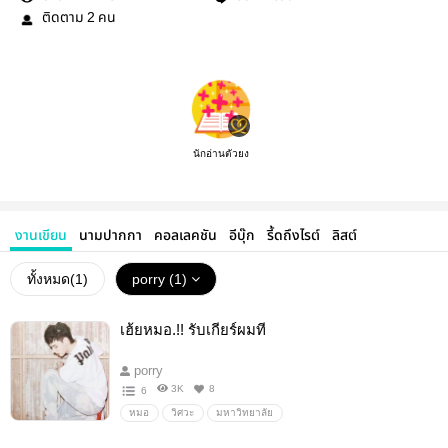
ติดตาม
คน
2
นักอ่านตัวยง
งานเขียน
นามปากกา
คอลเลคชัน
อีบุ๊ก
รี้ดถึงไรต์
ลิสต์
ทั้งหมด(
1
)
porry (1)
เฮ้ยหมอ.!! รับเกียร์ผมที
porry
3K
8
6
หมอ
วิศวะ
มหาวิทยาลัย