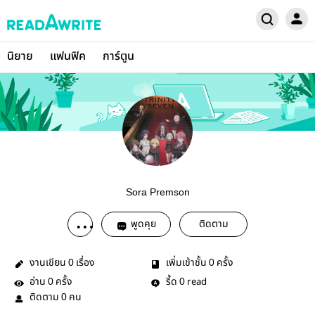
นิยาย
แฟนฟิค
การ์ตูน
Sora Premson
พูดคุย
ติดตาม
งานเขียน
เรื่อง
เพิ่มเข้าชั้น
ครั้ง
0
0
อ่าน
ครั้ง
รี้ด
read
0
0
ติดตาม
คน
0