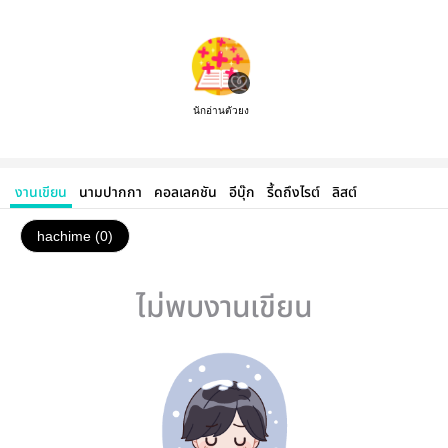
นักอ่านตัวยง
งานเขียน
นามปากกา
คอลเลคชัน
อีบุ๊ก
รี้ดถึงไรต์
ลิสต์
hachime (0)
ไม่พบงานเขียน