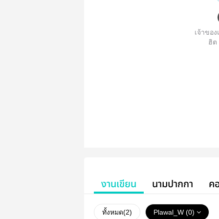
เจ้าของเ
ฮิต
งานเขียน
นามปากกา
คอ
ทั้งหมด(
2
)
Plawal_W (0)