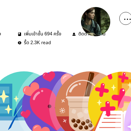
ง
เพิ่มเข้าชั้น
ครั้ง
ติดตาม
คน
694
16
รี้ด
read
2.3K