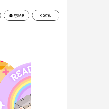
พูดคุย
ติดตาม