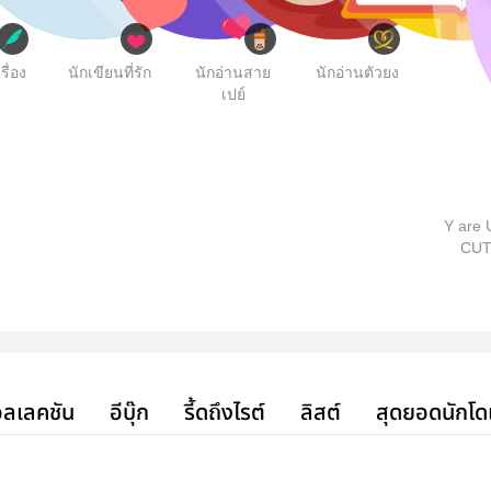
รื่อง
นักเขียนที่รัก
นักอ่านสาย
นักอ่านตัวยง
เปย์
Y are 
CUT
ลเลคชัน
อีบุ๊ก
รี้ดถึงไรต์
ลิสต์
สุดยอดนักโด