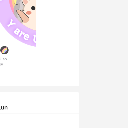
U so
E
เนท