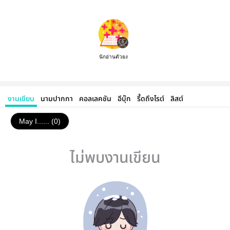
นักอ่านตัวยง
งานเขียน
นามปากกา
คอลเลคชัน
อีบุ๊ก
รี้ดถึงไรต์
ลิสต์
May I...... (0)
ไม่พบงานเขียน