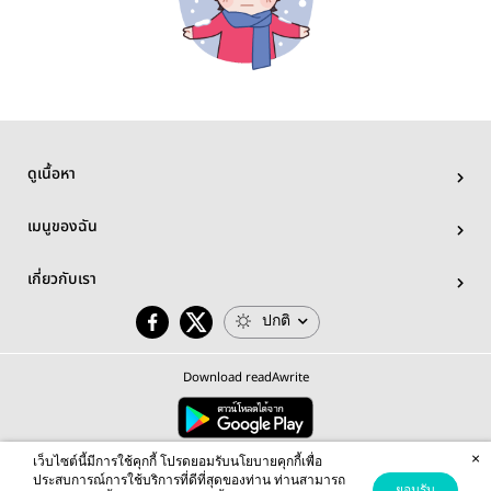
ดูเนื้อหา
เมนูของฉัน
เกี่ยวกับเรา
ปกติ
Download readAwrite
×
© 2026 readAwrite.com by MEB Corporation Public Company Limited
เว็บไซต์นี้มีการใช้คุกกี้ โปรดยอมรับนโยบายคุกกี้เพื่อ
This site is protected by reCAPTCHA and the Google
Privacy Policy
and
Terms of Service
apply.
ประสบการณ์การใช้บริการที่ดีที่สุดของท่าน ท่านสามารถ
ยอมรับ