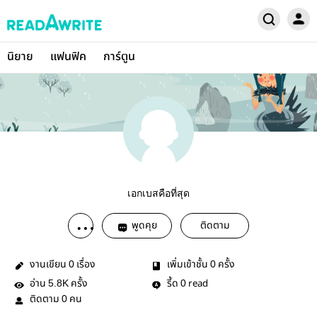
นิยาย
แฟนฟิค
การ์ตูน
เอกเบสคือที่สุด
พูดคุย
ติดตาม
งานเขียน
เรื่อง
เพิ่มเข้าชั้น
ครั้ง
0
0
อ่าน
ครั้ง
รี้ด
read
5.8K
0
ติดตาม
คน
0