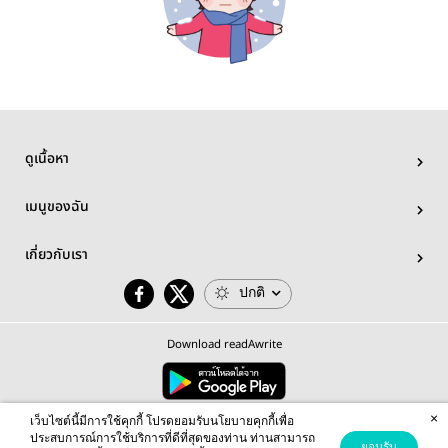
ดูเนื้อหา
เมนูของฉัน
เกี่ยวกับเรา
ปกติ
Download readAwrite
×
© 2026 readAwrite.com by MEB Corporation Public Company Limited
เว็บไซต์นี้มีการใช้คุกกี้ โปรดยอมรับนโยบายคุกกี้เพื่อ
This site is protected by reCAPTCHA and the Google
Privacy Policy
and
Terms of Service
apply.
ประสบการณ์การใช้บริการที่ดีที่สุดของท่าน ท่านสามารถ
ยอมรับ