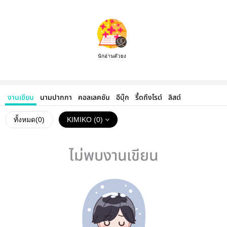
นักอ่านตัวยง
งานเขียน
นามปากกา
คอลเลคชัน
อีบุ๊ก
รี้ดถึงไรต์
ลิสต์
ทั้งหมด(
0
)
KIMIKO (0)
ไม่พบงานเขียน