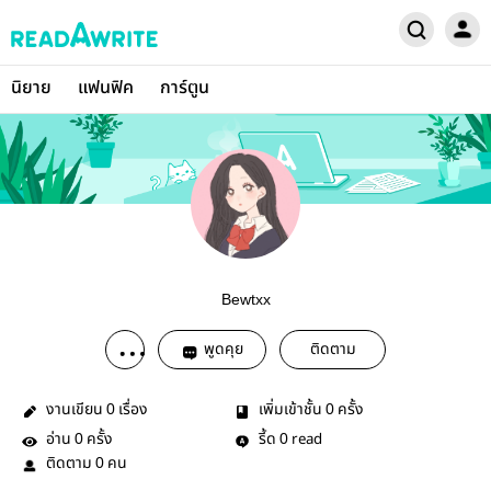
นิยาย
แฟนฟิค
การ์ตูน
Bewtxx
พูดคุย
ติดตาม
งานเขียน
เรื่อง
เพิ่มเข้าชั้น
ครั้ง
0
0
อ่าน
ครั้ง
รี้ด
read
0
0
ติดตาม
คน
0