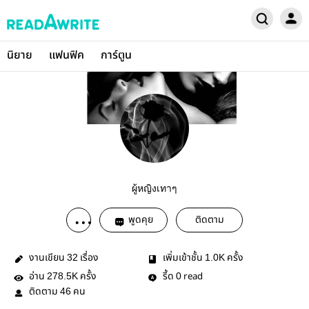
นิยาย
แฟนฟิค
การ์ตูน
ผู้หญิงเทาๆ
พูดคุย
ติดตาม
งานเขียน
เรื่อง
เพิ่มเข้าชั้น
ครั้ง
32
1.0K
อ่าน
ครั้ง
รี้ด
read
278.5K
0
ติดตาม
คน
46