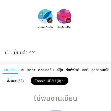
เจ้าของเรื่องฮิต
นักเขียนที่รัก
เป็นเบี้ยนจ้า ^^'
งานเขียน
นามปากกา
คอลเลคชัน
อีบุ๊ก
รี้ดถึงไรต์
ลิสต์
สุดยอดนักโด
ทั้งหมด(
32
)
Fonnie UP2U (0)
ไม่พบงานเขียน