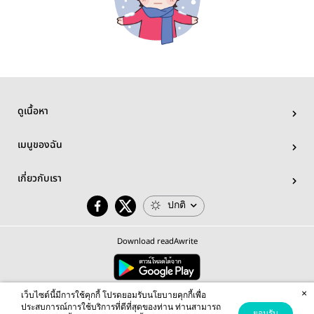
ดูเนื้อหา
เมนูของฉัน
เกี่ยวกับเรา
ปกติ
Download readAwrite
×
© 2026 readAwrite.com by MEB Corporation Public Company Limited
เว็บไซต์นี้มีการใช้คุกกี้ โปรดยอมรับนโยบายคุกกี้เพื่อ
This site is protected by reCAPTCHA and the Google
Privacy Policy
and
Terms of Service
apply.
ประสบการณ์การใช้บริการที่ดีที่สุดของท่าน ท่านสามารถ
ยอมรับ