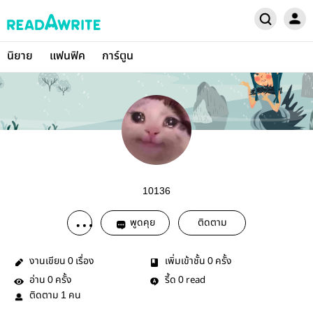
นิยาย
แฟนฟิค
การ์ตูน
10136
พูดคุย
ติดตาม
งานเขียน
เรื่อง
เพิ่มเข้าชั้น
ครั้ง
0
0
อ่าน
ครั้ง
รี้ด
read
0
0
ติดตาม
คน
1