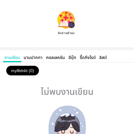
นักอ่านตัวยง
งานเขียน
นามปากกา
คอลเลคชัน
อีบุ๊ก
รี้ดถึงไรต์
ลิสต์
myllblnkt (0)
ไม่พบงานเขียน