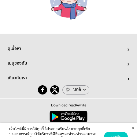
ดูเนื้อหา
เมนูของฉัน
เกี่ยวกับเรา
ปกติ
Download readAwrite
×
© 2026 readAwrite.com by MEB Corporation Public Company Limited
เว็บไซต์นี้มีการใช้คุกกี้ โปรดยอมรับนโยบายคุกกี้เพื่อ
This site is protected by reCAPTCHA and the Google
Privacy Policy
and
Terms of Service
apply.
ประสบการณ์การใช้บริการที่ดีที่สุดของท่าน ท่านสามารถ
ยอมรับ