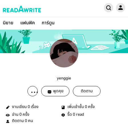
นิยาย
แฟนฟิค
การ์ตูน
yenggie
พูดคุย
ติดตาม
งานเขียน
เรื่อง
เพิ่มเข้าชั้น
ครั้ง
0
0
อ่าน
ครั้ง
รี้ด
read
0
0
ติดตาม
คน
0