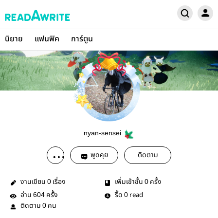
นิยาย
แฟนฟิค
การ์ตูน
nyan-sensei
พูดคุย
ติดตาม
งานเขียน
เรื่อง
เพิ่มเข้าชั้น
ครั้ง
0
0
อ่าน
ครั้ง
รี้ด
read
604
0
ติดตาม
คน
0