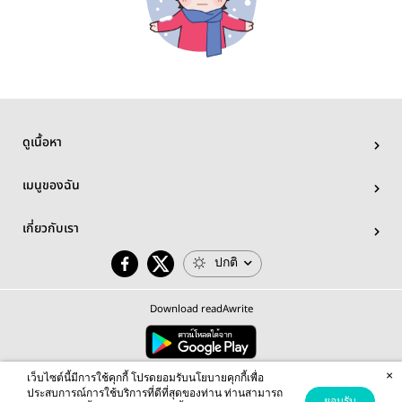
ดูเนื้อหา
เมนูของฉัน
เกี่ยวกับเรา
ปกติ
Download readAwrite
×
© 2026 readAwrite.com by MEB Corporation Public Company Limited
เว็บไซต์นี้มีการใช้คุกกี้ โปรดยอมรับนโยบายคุกกี้เพื่อ
This site is protected by reCAPTCHA and the Google
Privacy Policy
and
Terms of Service
apply.
ประสบการณ์การใช้บริการที่ดีที่สุดของท่าน ท่านสามารถ
ยอมรับ