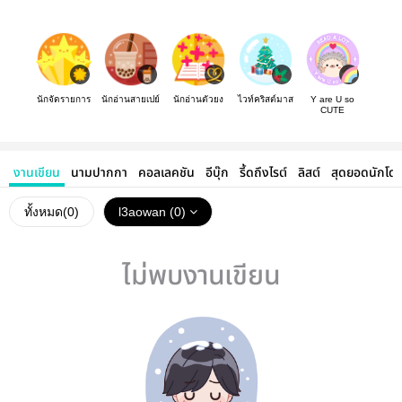
นักจัดรายการ
นักอ่านสายเปย์
นักอ่านตัวยง
ไวท์คริสต์มาส
Y are U so
CUTE
งานเขียน
นามปากกา
คอลเลคชัน
อีบุ๊ก
รี้ดถึงไรต์
ลิสต์
สุดยอดนักโด
ทั้งหมด(
0
)
l3aowan (0)
ไม่พบงานเขียน