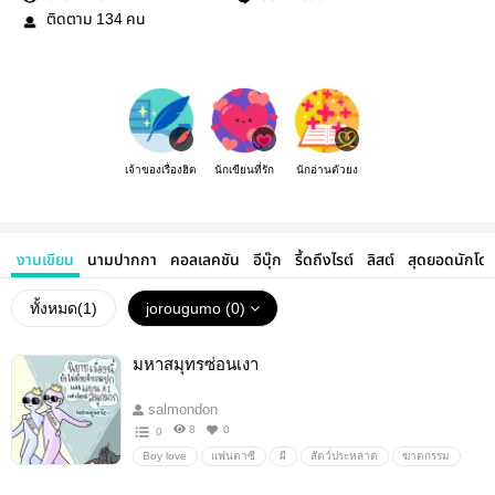
ติดตาม
คน
134
เจ้าของเรื่องฮิต
นักเขียนที่รัก
นักอ่านตัวยง
งานเขียน
นามปากกา
คอลเลคชัน
อีบุ๊ก
รี้ดถึงไรต์
ลิสต์
สุดยอดนักโด
ทั้งหมด(
1
)
jorougumo (0)
มหาสมุทรซ่อนเงา
salmondon
8
0
0
Boy love
แฟนตาซี
ผี
สัตว์ประหลาด
ฆาตกรรม
ลึกลับ