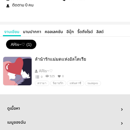
ติดตาม
คน
0
งานเขียน
นามปากกา
คอลเลคชัน
อีบุ๊ก
รี้ดถึงไรต์
ลิสต์
ARis~♡ (1)
ลำนำรักแม่มดแห่งอัลโตเรีย
ARis~♡
525
0
0
ดรามา
นิยายรัก
แฟนตาซี
tsukipro
ดูเนื้อหา
เมนูของฉัน