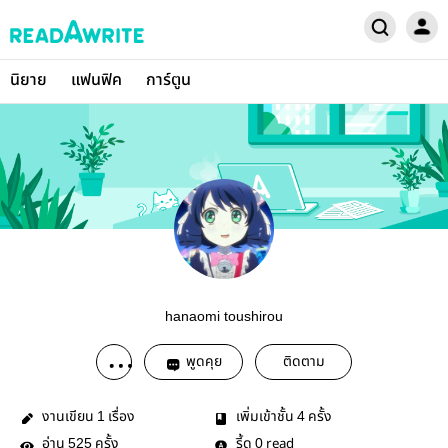
นิยาย
แฟนฟิค
การ์ตูน
hanaomi toushirou
พูดคุย
ติดตาม
งานเขียน
เรื่อง
เพิ่มเข้าชั้น
ครั้ง
1
4
อ่าน
ครั้ง
รี้ด
read
525
0