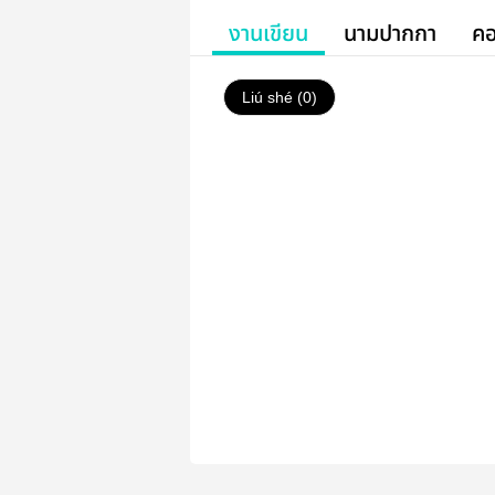
งานเขียน
นามปากกา
คอ
Liú shé (0)