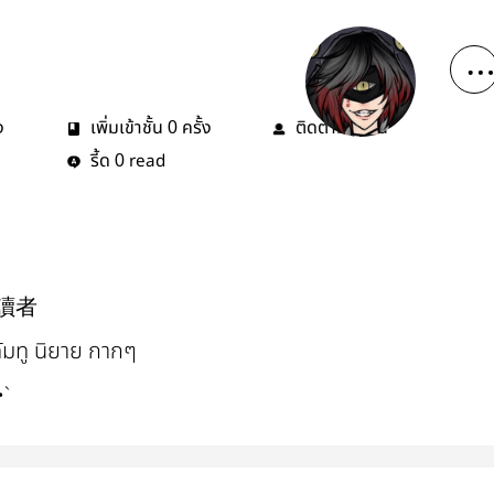
ง
เพิ่มเข้าชั้น
ครั้ง
ติดตาม
คน
0
0
รี้ด
read
0
讀者
คัมทู นิยาย กากๆ
•`