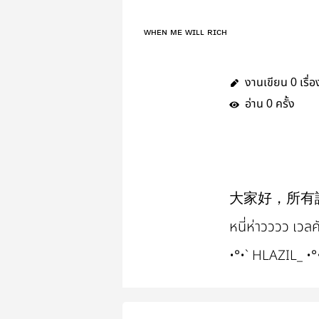
ᴡʜᴇɴ ᴍᴇ ᴡɪʟʟ ʀɪᴄʜ
งานเขียน
เรื่อ
0
อ่าน
ครั้ง
0
大家好，所有
หนี่ห่าวววว เวล
•°•` HLAZIL_ •°