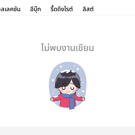
ลเลคชัน
อีบุ๊ก
รี้ดถึงไรต์
ลิสต์
ไม่พบงานเขียน