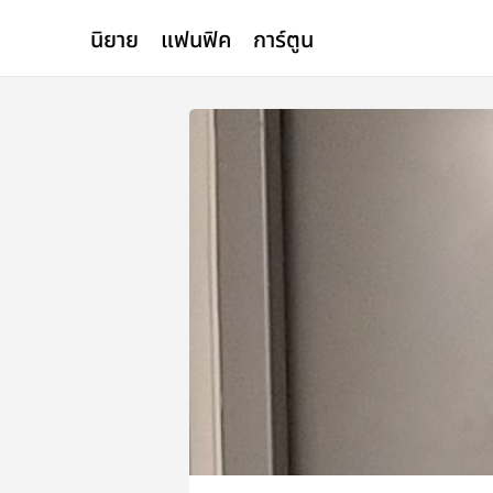
นิยาย
แฟนฟิค
การ์ตูน