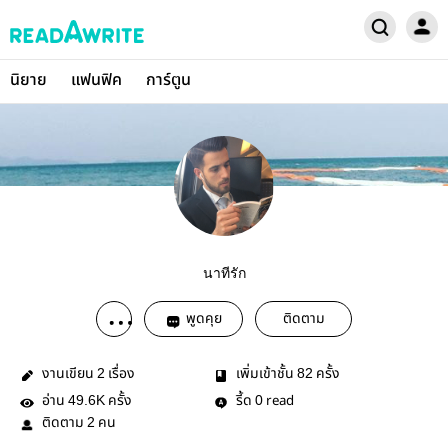
นิยาย
แฟนฟิค
การ์ตูน
นาทีรัก
พูดคุย
ติดตาม
งานเขียน
เรื่อง
เพิ่มเข้าชั้น
ครั้ง
2
82
อ่าน
ครั้ง
รี้ด
read
49.6K
0
ติดตาม
คน
2