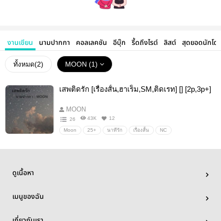
งานเขียน
นามปากกา
คอลเลคชัน
อีบุ๊ก
รี้ดถึงไรต์
ลิสต์
สุดยอดนักโด
ทั้งหมด(
2
)
MOON (1)
เสพติดรัก [เรื่องสั้น,ฮาเร็ม,SM,ติดเรท] [] [2p,3p+]
MOON
43K
12
26
Moon
25+
นาทีรัก
เรื่องสั้น
NC
ดูเนื้อหา
เมนูของฉัน
เกี่ยวกับเรา