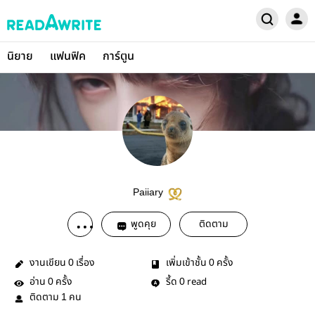
นิยาย
แฟนฟิค
การ์ตูน
Paiiary
พูดคุย
ติดตาม
งานเขียน
เรื่อง
เพิ่มเข้าชั้น
ครั้ง
0
0
อ่าน
ครั้ง
รี้ด
read
0
0
ติดตาม
คน
1