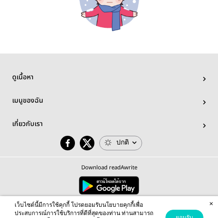
ดูเนื้อหา
เมนูของฉัน
เกี่ยวกับเรา
ปกติ
Download readAwrite
×
© 2026 readAwrite.com by MEB Corporation Public Company Limited
เว็บไซต์นี้มีการใช้คุกกี้ โปรดยอมรับนโยบายคุกกี้เพื่อ
This site is protected by reCAPTCHA and the Google
Privacy Policy
and
Terms of Service
apply.
ประสบการณ์การใช้บริการที่ดีที่สุดของท่าน ท่านสามารถ
ยอมรับ