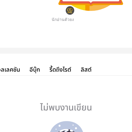
นักอ่านตัวยง
ลเลคชัน
อีบุ๊ก
รี้ดถึงไรต์
ลิสต์
ไม่พบงานเขียน