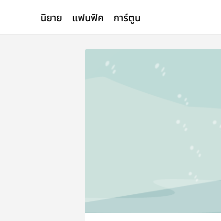
นิยาย
แฟนฟิค
การ์ตูน