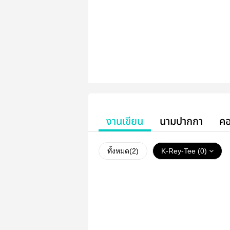
งานเขียน
นามปากกา
คอ
ทั้งหมด(
2
)
K-Rey-Tee (0)