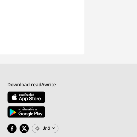
Download readAwrite
ปกติ