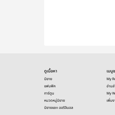
ดูเนื้อหา
เมนู
นิยาย
My R
แฟนฟิค
อ่านล่
การ์ตูน
My W
หมวดหมู่นิยาย
เพิ่ม
นิยายแชท ออริจินอล