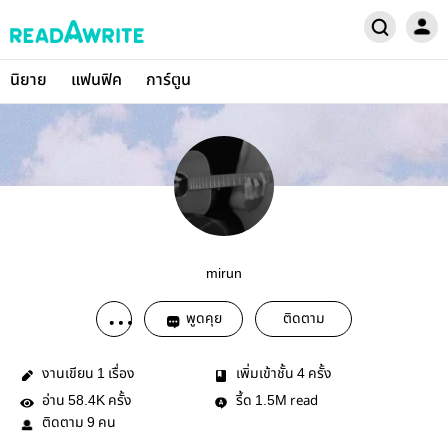
นิยาย
แฟนฟิค
การ์ตูน
mirun
พูดคุย
ติดตาม
งานเขียน
เรื่อง
เพิ่มเข้าชั้น
ครั้ง
1
4
อ่าน
ครั้ง
รี้ด
read
58.4K
1.5M
ติดตาม
คน
9