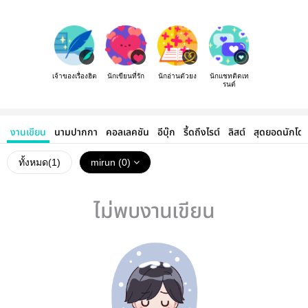
เจ้าของเรื่องฮิต
นักเขียนที่รัก
นักอ่านตัวยง
นักแชทติดเท
รนด์
งานเขียน
นามปากกา
คอลเลคชัน
อีบุ๊ก
รี้ดถึงไรต์
ลิสต์
สุดยอดนักโด
ทั้งหมด(
1
)
mirun (0)
ไม่พบงานเขียน