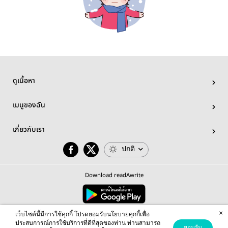
ดูเนื้อหา
เมนูของฉัน
เกี่ยวกับเรา
ปกติ
Download readAwrite
×
© 2026 readAwrite.com by MEB Corporation Public Company Limited
เว็บไซต์นี้มีการใช้คุกกี้ โปรดยอมรับนโยบายคุกกี้เพื่อ
This site is protected by reCAPTCHA and the Google
Privacy Policy
and
Terms of Service
apply.
ประสบการณ์การใช้บริการที่ดีที่สุดของท่าน ท่านสามารถ
ยอมรับ