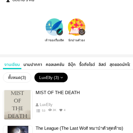
ติดตาม
คน
เจ้าของเรื่องฮิต
นักอ่านตัวยง
งานเขียน
นามปากกา
คอลเลคชัน
อีบุ๊ก
รี้ดถึงไรต์
ลิสต์
สุดยอดนักโด
ทั้งหมด(
3
)
LuxElly (3)
MIST OF THE DEATH
LuxElly
3K
4
53
The League (The Last Wolf หมาป่าตัวสุดท้าย)