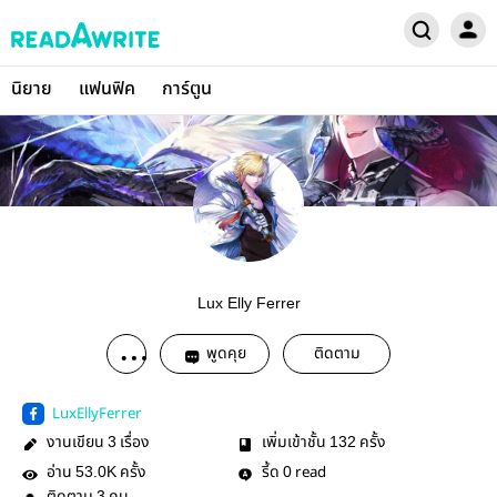
นิยาย
แฟนฟิค
การ์ตูน
Lux Elly Ferrer
พูดคุย
ติดตาม
LuxEllyFerrer
งานเขียน
เรื่อง
เพิ่มเข้าชั้น
ครั้ง
3
132
อ่าน
ครั้ง
รี้ด
read
53.0K
0
3