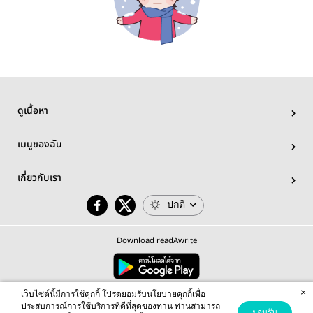
ดูเนื้อหา
เมนูของฉัน
เกี่ยวกับเรา
ปกติ
Download readAwrite
×
© 2026 readAwrite.com by MEB Corporation Public Company Limited
เว็บไซต์นี้มีการใช้คุกกี้ โปรดยอมรับนโยบายคุกกี้เพื่อ
This site is protected by reCAPTCHA and the Google
Privacy Policy
and
Terms of Service
apply.
ประสบการณ์การใช้บริการที่ดีที่สุดของท่าน ท่านสามารถ
ยอมรับ