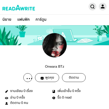
นิยาย
แฟนฟิค
การ์ตูน
Onwara BTz
พูดคุย
ติดตาม
งานเขียน
เรื่อง
เพิ่มเข้าชั้น
ครั้ง
0
0
อ่าน
ครั้ง
รี้ด
read
0
0
ติดตาม
คน
0