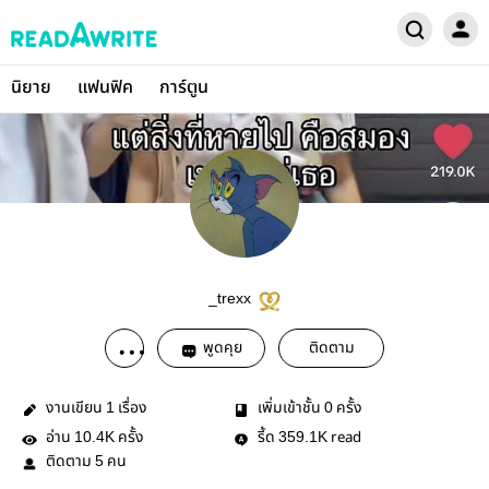
นิยาย
แฟนฟิค
การ์ตูน
_trexx
พูดคุย
ติดตาม
งานเขียน
เรื่อง
เพิ่มเข้าชั้น
ครั้ง
1
0
อ่าน
ครั้ง
รี้ด
read
10.4K
359.1K
ติดตาม
คน
5