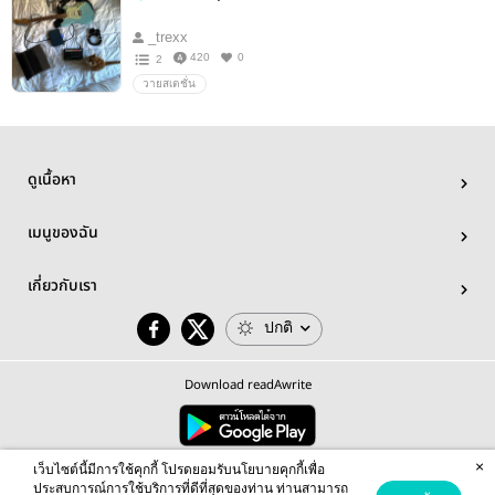
_trexx
420
0
2
วายสเตชั่น
ดูเนื้อหา
เมนูของฉัน
เกี่ยวกับเรา
ปกติ
Download readAwrite
×
© 2026 readAwrite.com by MEB Corporation Public Company Limited
เว็บไซต์นี้มีการใช้คุกกี้ โปรดยอมรับนโยบายคุกกี้เพื่อ
This site is protected by reCAPTCHA and the Google
Privacy Policy
and
Terms of Service
apply.
ประสบการณ์การใช้บริการที่ดีที่สุดของท่าน ท่านสามารถ