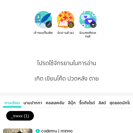
เจ้าของเรื่องฮิต
นักอ่านตัวยง
นักแชทติดเท
รนด์
โปรดใช้จักรยานในการอ่าน
เกิด เขียนโค้ด ปวดหลัง ตาย
งานเขียน
นามปากกา
คอลเลคชัน
อีบุ๊ก
รี้ดถึงไรต์
ลิสต์
สุดยอดนักโด
_trexx (1)
codemu | minno