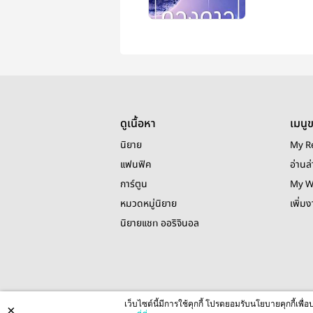
ดูเนื้อหา
เมนู
นิยาย
My R
แฟนฟิค
อ่านล่
การ์ตูน
My W
หมวดหมู่นิยาย
เพิ่ม
นิยายแชท ออริจินอล
เว็บไซต์นี้มีการใช้คุกกี้ โปรดยอมรับนโยบายคุกกี้เพ
×