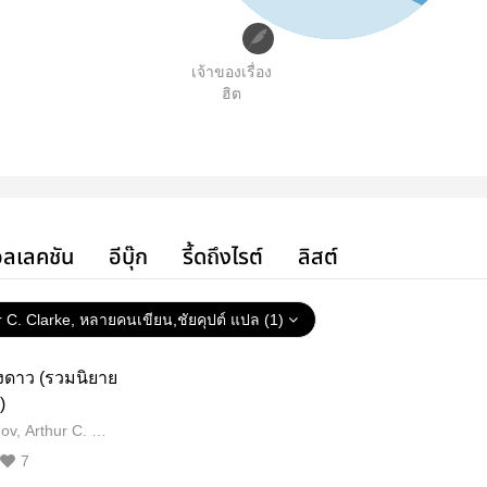
เจ้าของเรื่อง
ฮิต
ลเลคชัน
อีบุ๊ก
รี้ดถึงไรต์
ลิสต์
r C. Clarke, หลายคนเขียน,ชัยคุปต์ แปล (1)
งดาว (รวมนิยาย
)
ov, Arthur C. Cla
ียน,ชัยคุปต์ แป
7