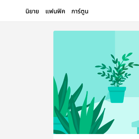
นิยาย
แฟนฟิค
การ์ตูน