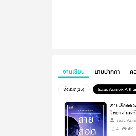
งานเขียน
นามปากกา
คอ
ทั้งหมด(
15
)
Isaac Asimov, Arthu
สายเลือดดว
วิทยาศาสตร์
Isaac Asim
rke, หลายคนเข
4
4K
ล