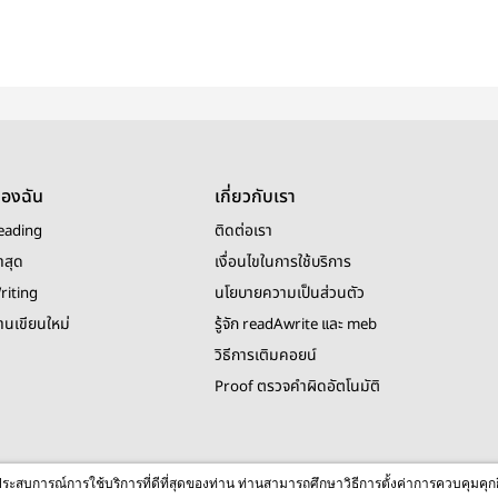
ของฉัน
เกี่ยวกับเรา
eading
ติดต่อเรา
าสุด
เงื่อนไขในการใช้บริการ
riting
นโยบายความเป็นส่วนตัว
งานเขียนใหม่
รู้จัก readAwrite และ meb
วิธีการเติมคอยน์
Proof ตรวจคำผิดอัตโนมัติ
© 2026 readAwrite.com by MEB Corporation Public Company Limited
ื่อประสบการณ์การใช้บริการที่ดีที่สุดของท่าน ท่านสามารถศึกษาวิธีการตั้งค่าการควบคุมคุก
This site is protected by reCAPTCHA and the Google
Privacy Policy
and
Terms of Service
apply.