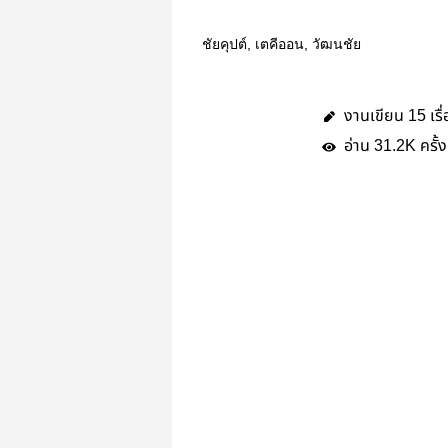
ชัยคุปต์, เตคีออน, วัฒนชัย
งานเขียน
เรื
15
อ่าน
ครั้ง
31.2K