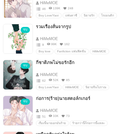
HiMeMOE
139K
248
46
Boy Love/Yaoi
แฟนตาซี
นิยายรัก
โรแมนติก
กวางน้อย
อินุไค
อากิ
HiMeMOE
ปีศาจ
รวมเรื่องสั้นจากรูป
จบ
เทพหมาป่า
เทพเจ้า
ขี้หวง
ละมุน
HiMeMOE
99K
162
9
Boy love
Fanfiction แฟนฟิคชั่น
HiMeMOE
ตอนเดียวจบ
อื่นๆ
วายสเตชั่น
กี่ชาติภพไม่ขอรักอีก
จบ
HiMeMOE
52K
85
62
Boy Love/Yaoi
HiMeMOE
นิยายจีนโบราณ
โรแมนติก
แฟนตาซี
18+
ดราม่า
ระลึกชาติ
ก่อการ(ร้าย)นายสตอล์กเกอร์
จบ
HiMeMOE
33K
73
51
เรื่องนี้นายเอกมันร้าย
ร้ายกว่านี้ก็ก่อการนี้แหละ
ก่อการ(ร้าย)นายสโตกเกอร์
HiMeMOE
ก่อการร้าย