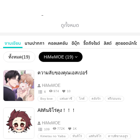
ฝากสติ๊กเกอร์และงานเขียนด้วยนะคะ
ดูทั้งหมด
งานเขียน
นามปากกา
คอลเลคชัน
อีบุ๊ก
รี้ดถึงไรต์
ลิสต์
สุดยอดนักโด
ทั้งหมด(
19
)
HiMeMOE (19)
ความลับของคุณเอสเปอร์
HiMeMOE
974
10
6
Boy love
แฟนตาซี
ไกด์
คลังรัก
ฟรีก่อนจบ
รักเมียมาก
หวงเด็ก
HiMeMOE
ความลับ
Allทันจิโร่คุง！！！
ความลับของคุณเฮสเปอร์
เฮสเปอร์
HiMeMOE
772K
1K
109
Kimetsu no Yaiba
ทันจิโร่
allทันจิโร่
ดาบพิฆาตอสูร