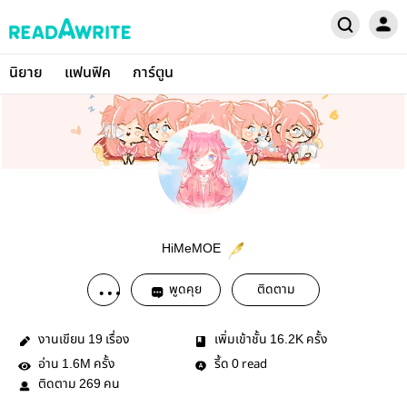
นิยาย
แฟนฟิค
การ์ตูน
HiMeMOE
พูดคุย
ติดตาม
งานเขียน
เรื่อง
เพิ่มเข้าชั้น
ครั้ง
19
16.2K
อ่าน
ครั้ง
รี้ด
read
1.6M
0
ติดตาม
คน
269