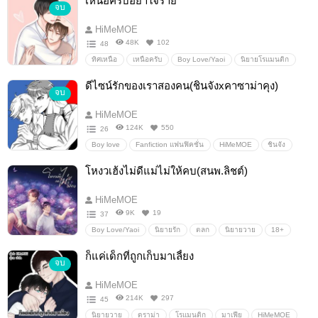
เหนือครับอย่าใจร้าย
จบ
สตอร์กเกอร์
ตลก
โรแมนติก
HiMeMOE
48K
102
48
ทิศเหนือ
เหนือครับ
Boy Love/Yaoi
นิยายโรแมนติก
ดรามา
คอมเมดี้
เพื่อน
รักแรก
ตลก
นิยายรัก
ดีไซน์รักของเราสองคน(ชินจังxคาซาม่าคุง)
จบ
HiMeMOE
ลูกหมา
HiMeMOE
124K
550
26
Boy love
Fanfiction แฟนฟิคชั่น
HiMeMOE
ชินจัง
คาซาม่า
ชินจังxคาซาม่าคุง
คนกลัวเมีย
โหงวเฮ้งไม่ดีแม่ไม่ให้คบ(สนพ.ลิชต์)
พ่อบ้านใจกล้า
ตลก
HiMeMOE
9K
19
37
Boy Love/Yaoi
นิยายรัก
ตลก
นิยายวาย
18+
โรแมนติก
HiMeMOE
น่ารัก
งุ้ยยยยยยยยยยย
ก็แค่เด็กที่ถูกเก็บมาเลี้ยง
จบ
เขินแทนค่ะแม่!
เลี้ยงต้อย
เลี้ยงเด็ก
แต่งงาน
แอบรัก
HiMeMOE
214K
297
45
นิยายวาย
ดราม่า
โรแมนติก
มาเฟีย
HiMeMOE