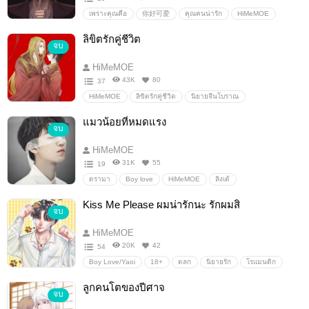
เพราะคุณคือ
你好可爱
คุณคนน่ารัก
HiMeMOE
เพื่อนออนไลน์
ตันผู้อ่อนต่อโลก
Boy Love/Yaoi
ลิขิตรักคู่ชีวิต
จบ
นิยายวาย
18+
ดรามา
โรแมนติก
HiMeMOE
43K
80
37
HiMeMOE
ลิขิตรักคู่ชีวิต
นิยายจีนโบราณ
Boy Love/Yaoi
ดรามา
โรแมนติก
ต่างโลก
แมวน้อยที่หมดแรง
จบ
โคแก่
เทพเจ้า
ขี้หึง
รักแรกพบ
HiMeMOE
31K
55
19
ดรามา
Boy love
HiMeMOE
ลิงเต้
หมาบ้าแมวน้อย
นิยายรัก
18+
Kiss Me Please ผมน่ารักนะ รักผมสิ
จบ
HiMeMOE
20K
42
54
Boy Love/Yaoi
18+
ตลก
นิยายรัก
โรแมนติก
HiMeMOE
น่ารัก
คนน่ารัก
ขี้หึง
กินเด็ก
ลูกคนโตของปีศาจ
จบ
ขี้หวง