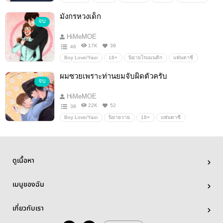
เลี้ยงต้อย
เลี้ยงเด็ก
ขี้หวง
มาเฟียติ๊งต๋อง
ตลก
มังกรหวงเด็ก
จบ
HiMeMOE
17K
39
46
Boy Love/Yaoi
18+
นิยายโรแมนติก
แฟนตาซี
มังกร
หวงเด็ก
หวง
HiMeMOE
ตลก
ดราม่า
ผมซวยเพราะท่านยมจับผิดตัวครับ
จบ
HiMeMOE
22K
52
38
Boy Love/Yaoi
นิยายวาย
18+
แฟนตาซี
ดรามา
ตะวันของท่านยม
HiMeMOE
ยมทูต
โลกหลังความตาย
ดูเนื้อหา
เมนูของฉัน
เกี่ยวกับเรา