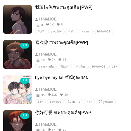
HiMeMOE
วาย
โรแมนติก
นิยายรัก
我珍惜你#เพราะ​คุณ​คือ​ [PWP]​
Fanfiction แฟนฟิคชั่น
น่ารัก
Boy love
อื่นๆ
วายสเตชั่น
HiMeMOE
1K
8
3
PWP
pwp18+
น่ารัก
ดรามา
HiMeMOE
Boy love
NC
นิยายpwp
ผู้ชายแสนดี
ย้อนเวลา
喜欢你 #เพราะคุณคือ[PWP]​
จบ
HiMeMOE
6K
18
18
เพราะคุณคือ
喜欢你
เด็กน้อย
HiMeMOE
18+
ดุมาก
ดร่าม่านิดหน่อย
喜欢你 #เพราะคุณคือ[PWP]​
bye bye my fat #ปีนี้กูจะผอม
จบ
ขี้หวง
PWP
HiMeMOE
11K
30
35
18+
Boy love
นิยายวาย
ตลก
ปีนี้กูจะผอม
โดนเด็กกิน
หนุ่มร่างอวบ
HiMeMOE
ลดน้ำหนัก
你好可爱 #เพราะคุณ​คือ[PWP]
จบ
นิยายรัก
เด็กกินผู้ใหญ่
HiMeMOE
3K
10
19