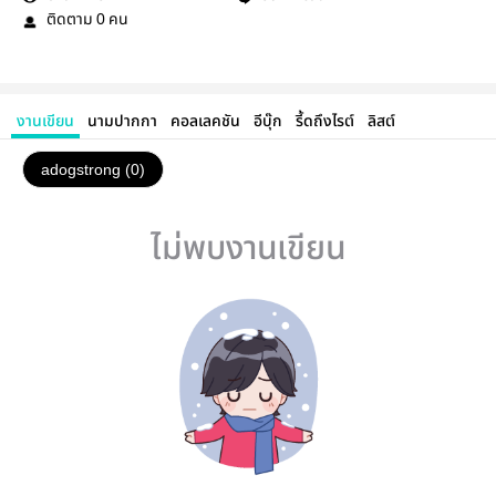
ติดตาม
คน
0
งานเขียน
นามปากกา
คอลเลคชัน
อีบุ๊ก
รี้ดถึงไรต์
ลิสต์
adogstrong (0)
ไม่พบงานเขียน