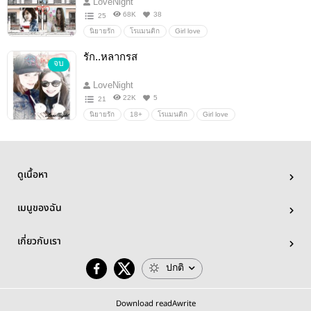
LoveNight
68K
38
25
นิยายรัก
โรแมนติก
Girl love
รัก..หลากรส
จบ
LoveNight
22K
5
21
นิยายรัก
18+
โรแมนติก
Girl love
ดูเนื้อหา
เมนูของฉัน
เกี่ยวกับเรา
ปกติ
Download readAwrite