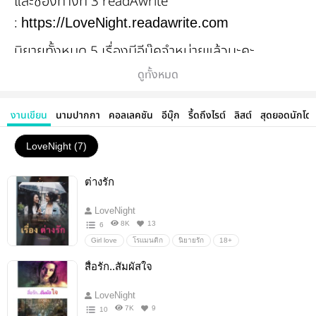
และช่องทางที่ 3 readAwrite
:
https://LoveNight.readawrite.com
นิยายทั้งหมด 5 เรื่องมีอีบุ๊คจำหน่ายแล้วนะคะ
ดูทั้งหมด
,
,
ชุลมุน..วุ่นรัก..!!
รัก..หลากรส
ปิ๊งรัก..ข้าง
,
และ
บ้าน
หน้าที่..ของหัวใจ
คอลัมน์..สอนรัก
งานเขียน
นามปากกา
คอลเลคชัน
อีบุ๊ก
รี้ดถึงไรต์
ลิสต์
สุดยอดนักโด
ขอฝากติดตามนิยายและเป็นกำลังใจให้กันเยอะๆ
นะคะ
LoveNight (7)
ต่างรัก
LoveNight
8K
13
6
Girl love
โรแมนติก
นิยายรัก
18+
สื่อรัก..สัมผัสใจ
LoveNight
7K
9
10