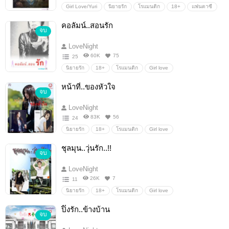
Girl Love/Yuri
นิยายรัก
โรแมนติก
18+
แฟนตาซี
คอลัมน์..สอนรัก
จบ
LoveNight
60K
75
25
นิยายรัก
18+
โรแมนติก
Girl love
หน้าที่..ของหัวใจ
จบ
LoveNight
83K
56
24
นิยายรัก
18+
โรแมนติก
Girl love
ชุลมุน..วุ่นรัก..!!
จบ
LoveNight
26K
7
11
นิยายรัก
18+
โรแมนติก
Girl love
ปิ๊งรัก..ข้างบ้าน
จบ