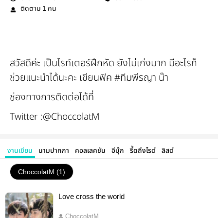
ติดตาม
คน
1
สวัสดีค่ะ เป็นไรท์เตอร์ฝึกหัด ยังไม่เก่งมาก มีอะไรก็
ช่วยแนะนำได้นะคะ เขียนฟิค #ทีมพีรญา น๊า
ช่องทางการติดต่อได้ที่
Twitter :@ChoccolatM
งานเขียน
นามปากกา
คอลเลคชัน
อีบุ๊ก
รี้ดถึงไรต์
ลิสต์
ChoccolatM (1)
Love cross the world
ChoccolatM