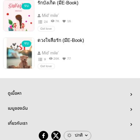
รักบังเกิด (มีE-Book)
จบ
Mid' mile'
7K
16
24
Girl love
ดวงใจสื่อรัก (มีE-Book)
จบ
Mid' mile'
26K
77
9
Girl love
ดูเนื้อหา
เมนูของฉัน
เกี่ยวกับเรา
ปกติ