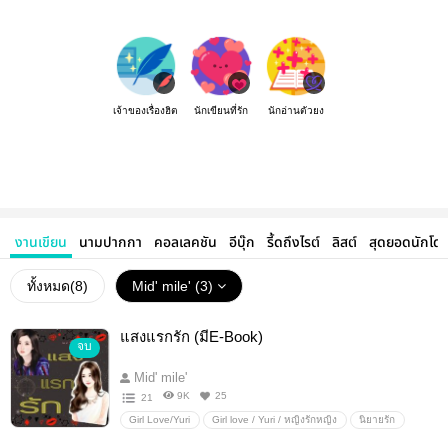
เจ้าของเรื่องฮิต
นักเขียนที่รัก
นักอ่านตัวยง
งานเขียน
นามปากกา
คอลเลคชัน
อีบุ๊ก
รี้ดถึงไรต์
ลิสต์
สุดยอดนักโด
ทั้งหมด(
8
)
Mid' mile' (3)
แสงแรกรัก (มีE-Book)
จบ
Mid' mile'
9K
25
21
Girl Love/Yuri
Girl love / Yuri / หญิงรักหญิง
นิยายรัก
ดรามา