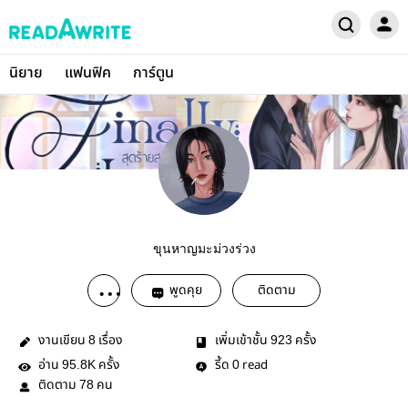
นิยาย
แฟนฟิค
การ์ตูน
ขุนหาญมะม่วงร่วง
พูดคุย
ติดตาม
งานเขียน
เรื่อง
เพิ่มเข้าชั้น
ครั้ง
8
923
อ่าน
ครั้ง
รี้ด
read
95.8K
0
ติดตาม
คน
78