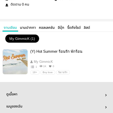
ติดตาม
คน
0
งานเขียน
นามปากกา
คอลเลคชัน
อีบุ๊ก
รี้ดถึงไรต์
ลิสต์
My GimmicK (1)
(Y) Hot Summer ร้อนรัก พักร้อน
My GimmicK
1K
0
1
18+
Boy love
นิยายรัก
ดูเนื้อหา
เมนูของฉัน