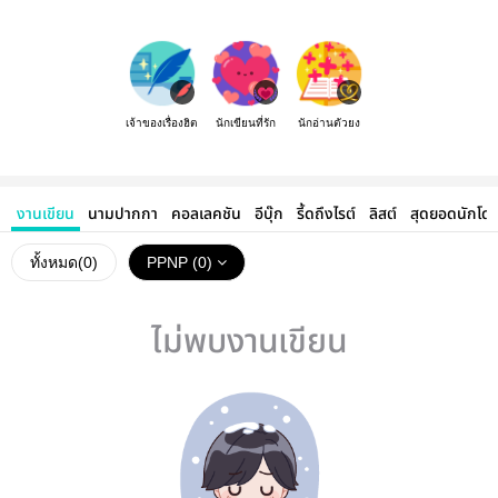
เจ้าของเรื่องฮิต
นักเขียนที่รัก
นักอ่านตัวยง
งานเขียน
นามปากกา
คอลเลคชัน
อีบุ๊ก
รี้ดถึงไรต์
ลิสต์
สุดยอดนักโด
ทั้งหมด(
0
)
PPNP (0)
ไม่พบงานเขียน