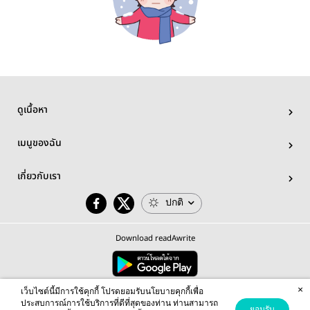
ดูเนื้อหา
เมนูของฉัน
เกี่ยวกับเรา
ปกติ
Download readAwrite
×
© 2026 readAwrite.com by MEB Corporation Public Company Limited
เว็บไซต์นี้มีการใช้คุกกี้ โปรดยอมรับนโยบายคุกกี้เพื่อ
This site is protected by reCAPTCHA and the Google
Privacy Policy
and
Terms of Service
apply.
ประสบการณ์การใช้บริการที่ดีที่สุดของท่าน ท่านสามารถ
ยอมรับ