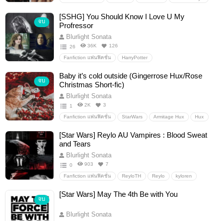
Qimir(TheStranger)
theacolyte
Au-modernsetting
[SSHG] You Should Know I Love U My
จบ
UndercoverCops
StarWars
Profressor
Blurlight Sonata
36K
126
26
Fanfiction แฟนฟิคชั่น
HarryPotter
the Order of the Phoenix
severussnape
Baby it’s cold outside (Gingerrose Hux/Rose
จบ
HermioneGranger
SSHG
hogwarts
snape
Christmas Short-fic)
granger
อื่นๆ
ห้องแห่งความรัก
Blurlight Sonata
2K
3
1
Fanfiction แฟนฟิคชั่น
StarWars
Armitage Hux
Hux
rose tico
rose
GingerRose
Christmas Special
[Star Wars] Reylo AU Vampires : Blood Sweat
อื่นๆ
ห้องแห่งความรัก
and Tears
Blurlight Sonata
903
7
0
Fanfiction แฟนฟิคชั่น
ReyloTH
Reylo
kyloren
ReyKenobi
StarWars
vampires
อื่นๆ
[Star Wars] May The 4th Be with You
จบ
ห้องแห่งความรัก
Blurlight Sonata