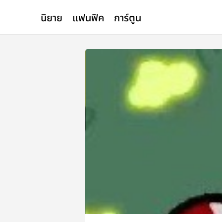
นิยาย
แฟนฟิค
การ์ตูน