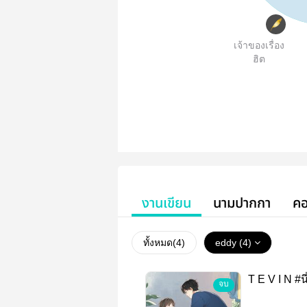
เจ้าของเรื่อง
ฮิต
งานเขียน
นามปากกา
คอ
ทั้งหมด(
4
)
eddy (4)
T E V I N #น
จบ