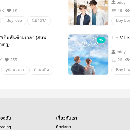
eddy
2K
1K
48
Boy love
นิยายรัก
Boy Lo
รงเรียน
นิยายรั
E #เดิมพันข้ามเวลา (สนพ.
T E V I 
จบ
ะทะเล
ท้องฟ้า
ฝนตกครั
hing)
eddy
พรรษ
K
255
26
yย้อนเวลา
ย้อนอดีต
Boy Lo
lapluie
Boy love
นิยายรั
มเวลา
เหนือตะวัน
โรงเรีย
เวหา
ของฉัน
เกี่ยวกับเรา
eading
ติดต่อเรา