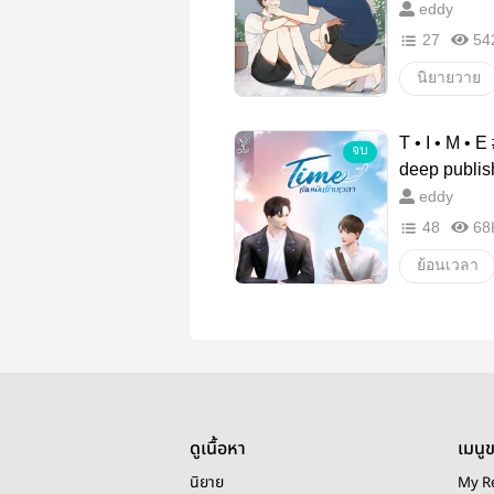
eddy
27
54
นิยายวาย
ตลก
โ
T • I • M • 
จบ
นี่ท้องฟ้าน
deep publis
eddy
48
68
ย้อนเวลา
นิยายรัก
เดิมพันข้า
Time
ดูเนื้อหา
เมนู
นิยาย
My R