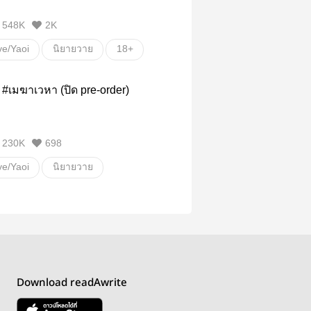
548K
2K
ve/Yaoi
นิยายวาย
18+
ก
โรแมนติก
S #เมฆาเวหา (ปิด pre-order)
้งนั้น
ผ่านสายฝน
แสงใต้
ใต้พรรษ
230K
698
ฝนตกครั้งนั้นฉันรักเธอ
Rainverse
ve/Yaoi
นิยายวาย
แฟนตาซี
ก
โรแมนติก
ตลก
น
เมฆาเวหา
เมฆา
นี่ท้องฟ้านะทะเล
Download readAwrite