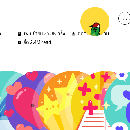
ง
เพิ่มเข้าชั้น
ครั้ง
ติดตาม
คน
25.3K
1.3K
รี้ด
read
2.4M