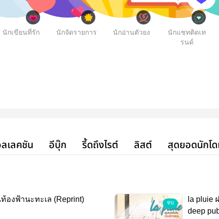
นักเขียนที่รัก
นักจัดรายการ
นักอ่านตัวยง
นักแชทติดเท
รนด์
ลเลคชัน
อีบุ๊ก
รี้ดถึงไรต์
ลิสต์
สุดยอดนักโด
ี่ท้องฟ้านะทะเล (Reprint)
la pluie 
จบ
deep pub