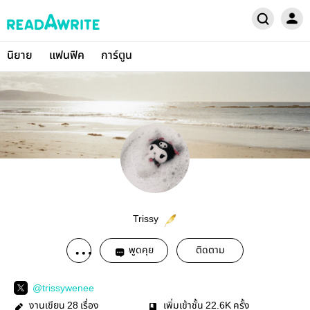
นิยาย
แฟนฟิค
การ์ตูน
Trissy
พูดคุย
ติดตาม
@trissywenee
งานเขียน
เรื่อง
เพิ่มเข้าชั้น
ครั้ง
28
22.6K