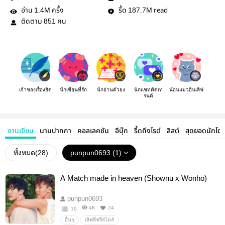
อ่าน
ครั้ง
รี้ด
read
1.4M
187.7M
ติดตาม
คน
851
เจ้าของเรื่องฮิต
นักเขียนที่รัก
นักอ่านตัวยง
นักแชทติดเท
น้อนแมวอินเลิฟ
รนด์
งานเขียน
นามปากกา
คอลเลคชัน
อีบุ๊ก
รี้ดถึงไรต์
ลิสต์
สุดยอดนักโด
ทั้งหมด(
28
)
punpun0693 (1)
A Match made in heaven (Shownu x Wonho)
punpun0693
4K
24
19
อื่นๆ
เลิฟลี่ฟรีสไตล์