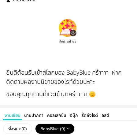
ติดตาม
คน
นักอ่านตัวยง
ยินดีต้อนรับเข้าสู่โลกของ BabyBlue คร้าาาา ฝาก
ติดตามผลงานนิยายของไรท์ด้วยนะคะ
ขอบคุณทุกท่านที่แวะเข้ามาคร่าาาาา
งานเขียน
นามปากกา
คอลเลคชัน
อีบุ๊ก
รี้ดถึงไรต์
ลิสต์
ทั้งหมด(
0
)
BabyBlue (0)