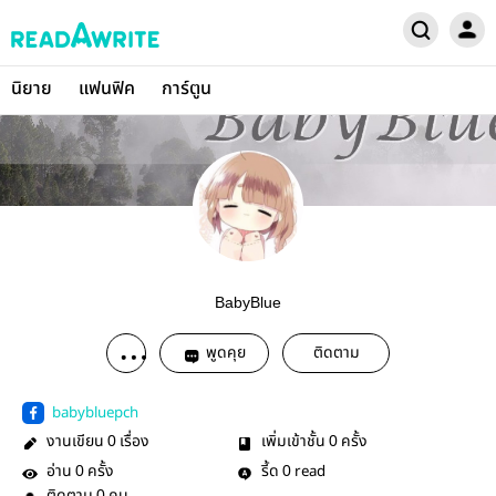
นิยาย
แฟนฟิค
การ์ตูน
BabyBlue
พูดคุย
ติดตาม
babybluepch
งานเขียน
เรื่อง
เพิ่มเข้าชั้น
ครั้ง
0
0
อ่าน
ครั้ง
รี้ด
read
0
0
0